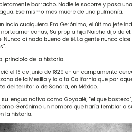
letamente borracho. Nadie le socorre y pasa un
l agua. Ese mismo mes muere de una pulmonía.
n indio cualquiera. Era Gerónimo, el último jefe indi
 norteamericanas, Su propia hija Naiche dijo de él:
 Nunca oí nada bueno de él. La gente nunca dice 
s".
 principio de la historia.
ió el 16 de junio de 1829 en un campamento cerca
a zona de la Mesilla y la alta California que por aq
e del territorio de Sonora, en México.
 su lengua nativa como Goyaalé, "el que bosteza
a como Gerónimo un nombre que haría temblar a 
n la historia.