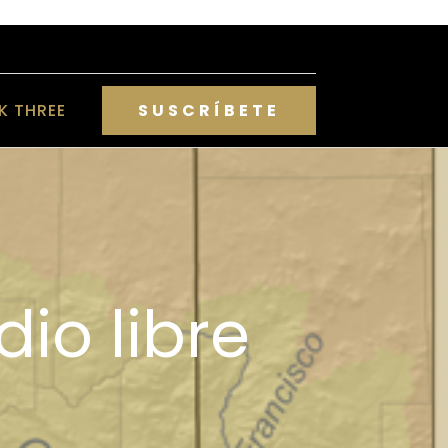
NK THREE
SUSCRÍBETE
io libre