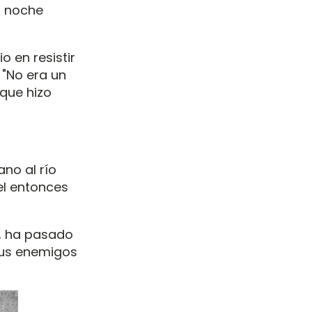
a noche
o en resistir
 "No era un
que hizo
no al río
uel entonces
", ha pasado
sus enemigos