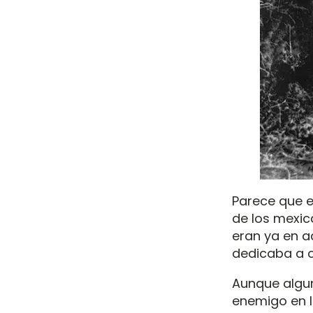
Parece que e
de los mexic
eran ya en a
dedicaba a cu
Aunque algun
enemigo en l