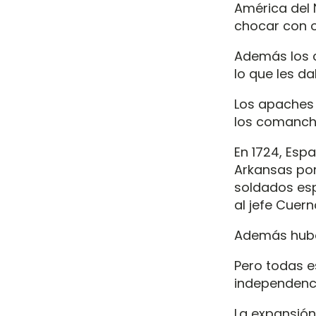
América del 
chocar con ot
Además los 
lo que les d
Los apaches
los comanche
En 1724, Esp
Arkansas por
soldados es
al jefe Cuern
Además hubo
Pero todas e
independenci
La expansión