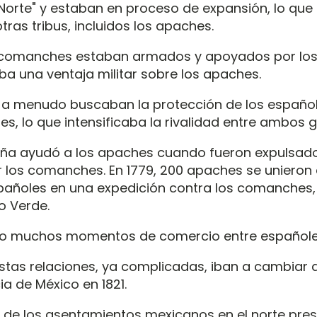
Norte" y estaban en proceso de expansión, lo que 
ras tribus, incluidos los apaches.
comanches estaban armados y apoyados por los 
aba una ventaja militar sobre los apaches.
 a menudo buscaban la protección de los españo
s, lo que intensificaba la rivalidad entre ambos 
aña ayudó a los apaches cuando fueron expulsado
 los comanches. En 1779, 200 apaches se unieron
pañoles en una expedición contra los comanches,
o Verde.
 muchos momentos de comercio entre españole
stas relaciones, ya complicadas, iban a cambiar 
a de México en 1821.
 de los asentamientos mexicanos en el norte pres