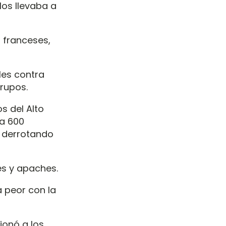
los llevaba a
franceses,
les contra
grupos.
s del Alto
 a 600
 derrotando
s y apaches.
a peor con la
ionó a los