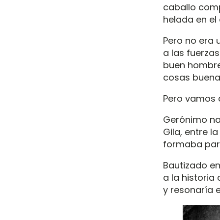
caballo comp
helada en e
Pero no era u
a las fuerzas
buen hombre.
cosas buena
Pero vamos al
Gerónimo nac
Gila, entre l
formaba part
Bautizado en
a la histori
y resonaría e