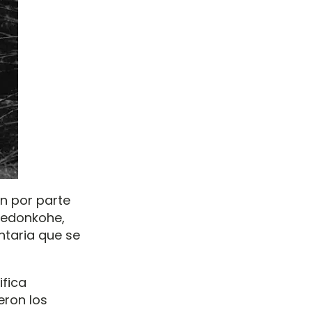
n por parte
bedonkohe,
ntaria que se
fica
eron los