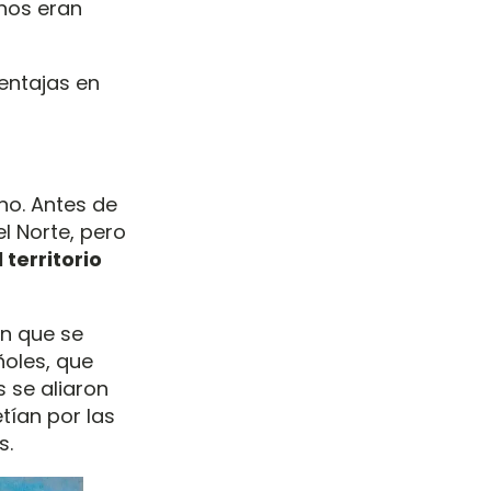
nos eran
entajas en
no. Antes de
l Norte, pero
 territorio
en que se
ñoles, que
 se aliaron
ían por las
s.