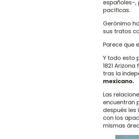
españoles–, 
pacíficas.
Gerónimo hab
sus tratos c
Parece que e
Y todo esto 
1821 Arizona
tras la inde
mexicano.
Las relacion
encuentran p
después les 
con los apa
mismas áreas