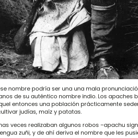
se nombre podría ser una una mala pronunciació
anos de su auténtico nombre indio. Los apaches 
quel entonces una población prácticamente sede
ltivar judías, maíz y patatas.
as veces realizaban algunos robos –apachu signi
engua zuñi, y de ahí deriva el nombre que les pusi